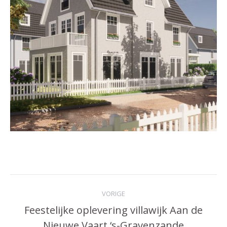
Postnavigatie
VORIGE
Feestelijke oplevering villawijk Aan de
Vorige
Nieuwe Vaart ‘s-Gravenzande