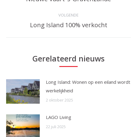
post:
VOLGENDE
Long Island 100% verkocht
Volgende
bericht:
Gerelateerd nieuws
Long Island: Wonen op een eiland wordt
werkelijkheid
2 oktober 2025
LAGO Living
22 juli 2025