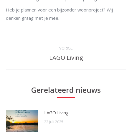
Heb je plannen voor een bijzonder woonproject? Wij
denken graag met je mee.
Postnavigatie
VORIGE
LAGO Living
Vorige
post:
Gerelateerd nieuws
LAGO Living
22 juli 2025