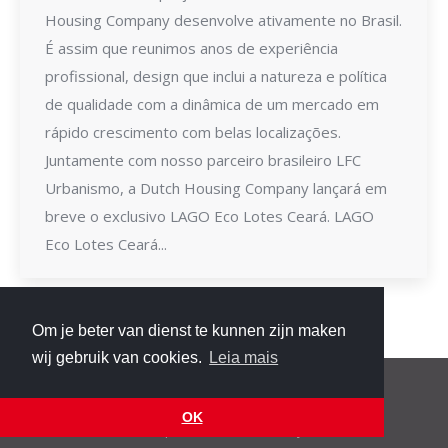
Housing Company desenvolve ativamente no Brasil.
É assim que reunimos anos de experiência
profissional, design que inclui a natureza e política
de qualidade com a dinâmica de um mercado em
rápido crescimento com belas localizações.
Juntamente com nosso parceiro brasileiro LFC
Urbanismo, a Dutch Housing Company lançará em
breve o exclusivo LAGO Eco Lotes Ceará. LAGO
Eco Lotes Ceará...
Om je beter van dienst te kunnen zijn maken
wij gebruik van cookies.
Leia mais
© 2019 Dutch Housing Company
Menu de rodapé
OK
site por
CieremansVanReijn